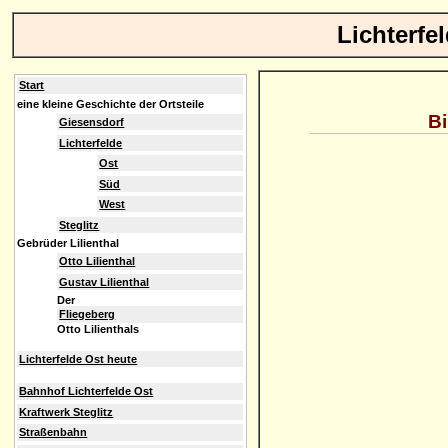
Lichterfe
Start
eine kleine Geschichte der Ortsteile
Bi
Giesensdorf
Lichterfelde
Ost
Süd
West
Steglitz
Gebrüder Lilienthal
Otto Lilienthal
Gustav Lilienthal
Der
Fliegeberg
Otto Lilienthals
Lichterfelde Ost heute
Bahnhof Lichterfelde Ost
Kraftwerk Steglitz
Straßenbahn