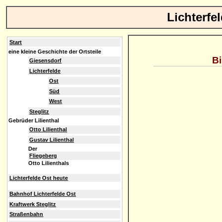
Lichterfe
Start
eine kleine Geschichte der Ortsteile
Bi
Giesensdorf
Lichterfelde
Ost
Süd
West
Steglitz
Gebrüder Lilienthal
Otto Lilienthal
Gustav Lilienthal
Der
Fliegeberg
Otto Lilienthals
Lichterfelde Ost heute
Bahnhof Lichterfelde Ost
Kraftwerk Steglitz
Straßenbahn