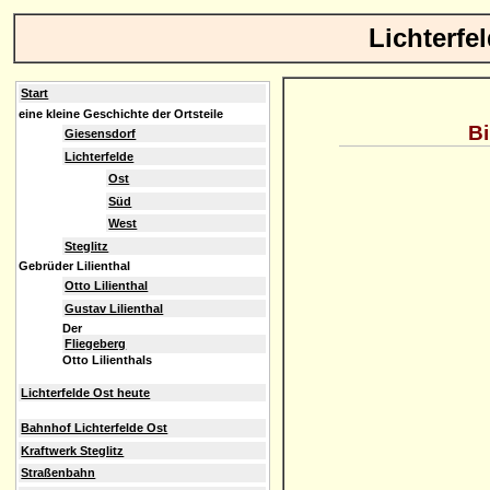
Lichterfe
Start
eine kleine Geschichte der Ortsteile
Bi
Giesensdorf
Lichterfelde
Ost
Süd
West
Steglitz
Gebrüder Lilienthal
Otto Lilienthal
Gustav Lilienthal
Der
Fliegeberg
Otto Lilienthals
Lichterfelde Ost heute
Bahnhof Lichterfelde Ost
Kraftwerk Steglitz
Straßenbahn