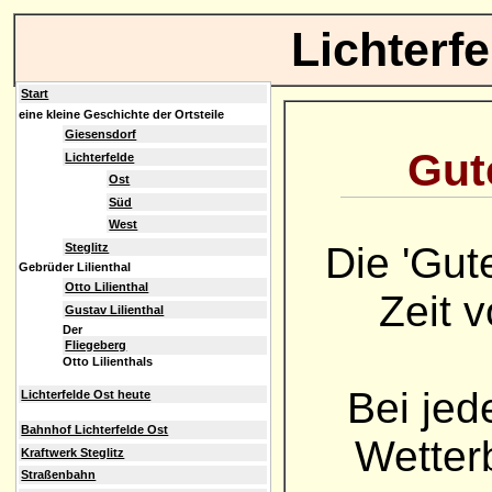
Lichterf
Start
eine kleine Geschichte der Ortsteile
Giesensdorf
Gute
Lichterfelde
Ost
Süd
West
Die 'Gut
Steglitz
Gebrüder Lilienthal
Otto Lilienthal
Zeit 
Gustav Lilienthal
Der
Fliegeberg
Otto Lilienthals
Bei jed
Lichterfelde Ost heute
Bahnhof Lichterfelde Ost
Wetterb
Kraftwerk Steglitz
Straßenbahn