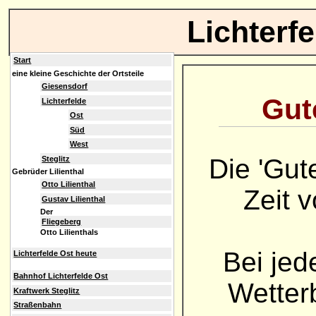
Lichterf
Start
eine kleine Geschichte der Ortsteile
Giesensdorf
Gute
Lichterfelde
Ost
Süd
West
Die 'Gut
Steglitz
Gebrüder Lilienthal
Otto Lilienthal
Zeit 
Gustav Lilienthal
Der
Fliegeberg
Otto Lilienthals
Bei jed
Lichterfelde Ost heute
Bahnhof Lichterfelde Ost
Wetterb
Kraftwerk Steglitz
Straßenbahn