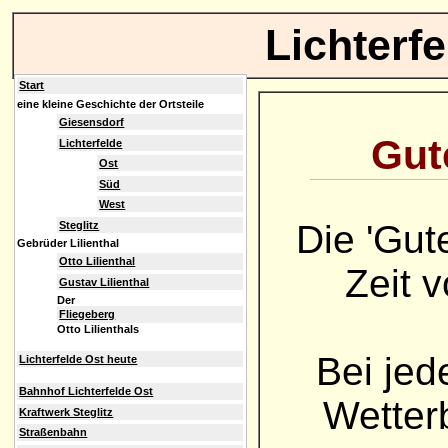
Lichterf
Start
eine kleine Geschichte der Ortsteile
Giesensdorf
Gute
Lichterfelde
Ost
Süd
West
Die 'Gut
Steglitz
Gebrüder Lilienthal
Otto Lilienthal
Zeit 
Gustav Lilienthal
Der
Fliegeberg
Otto Lilienthals
Bei jed
Lichterfelde Ost heute
Bahnhof Lichterfelde Ost
Wetterb
Kraftwerk Steglitz
Straßenbahn